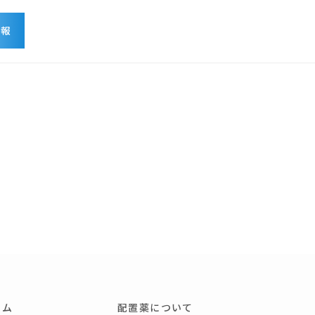
情報
せ
ーム
配置薬について