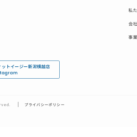
私
会
事
ィットイージー新潟横越店
stagram
rved.
プライバシーポリシー