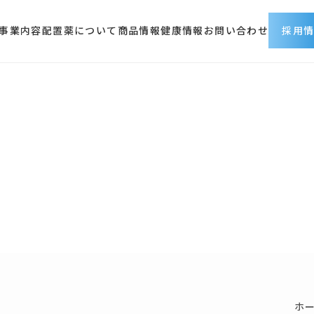
事業内容
配置薬について
商品情報
健康情報
お問い合わせ
採用
採用情報トップ
会社を知る
仕事を知る
人を知る
働く環境
募集職種
採用に関するお問い合わ
ホ