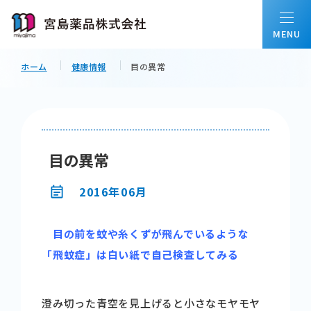
ホーム
健康情報
目の異常
ホーム
私たちについて
目の異常
会社情報
2016年06月
目の前を蚊や糸くずが飛んでいるような
事業内容
「飛蚊症」は白い紙で自己検査してみる
配置薬について
澄み切った青空を見上げると小さなモヤモヤ