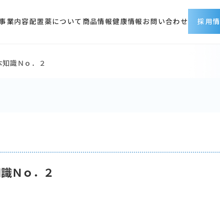
事業内容
配置薬について
商品情報
健康情報
お問い合わせ
採用
本知識Ｎｏ．２
採用情報トップ
会社を知る
仕事を知る
人を知る
働く環境
募集職種
採用に関するお問い合わ
知識Ｎｏ．２