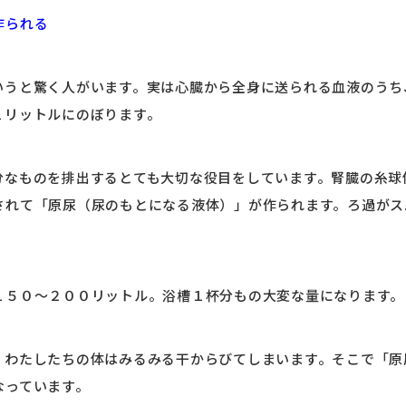
作られる
いうと驚く人がいます。実は心臓から全身に送られる血液のうち
１リットルにのぼります。
分なものを排出するとても大切な役目をしています。腎臓の糸球
されて「原尿（尿のもとになる液体）」が作られます。ろ過がス
１５０～２００リットル。浴槽１杯分もの大変な量になります。
、わたしたちの体はみるみる干からびてしまいます。そこで「原
なっています。