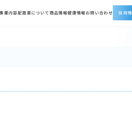
事業内容
配置薬について
商品情報
健康情報
お問い合わせ
採用
採用情報トップ
会社を知る
仕事を知る
人を知る
働く環境
募集職種
採用に関するお問い合わ