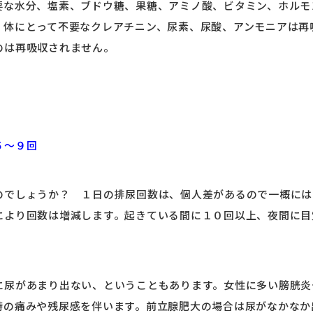
要な水分、塩素、ブドウ糖、果糖、アミノ酸、ビタミン、ホルモ
。体にとって不要なクレアチニン、尿素、尿酸、アンモニアは再
のは再吸収されません。
５～９回
のでしょうか？ １日の排尿回数は、個人差があるので一概には
により回数は増減します。起きている間に１０回以上、夜間に目
に尿があまり出ない、ということもあります。女性に多い膀胱炎
時の痛みや残尿感を伴います。前立腺肥大の場合は尿がなかなか