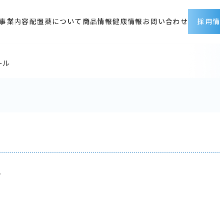
事業内容
配置薬について
商品情報
健康情報
お問い合わせ
採用
ール
採用情報トップ
会社を知る
仕事を知る
人を知る
働く環境
募集職種
採用に関するお問い合わ
ル