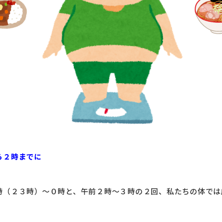
ら２時までに
時（２３時）～０時と、午前２時～３時の２回、私たちの体では