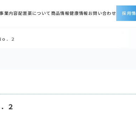
事業内容
配置薬について
商品情報
健康情報
お問い合わせ
採用
Ｎｏ．２
採用情報トップ
会社を知る
仕事を知る
人を知る
働く環境
募集職種
採用に関するお問い合わ
ｏ．２