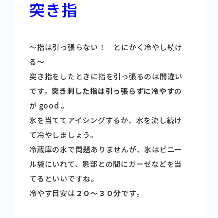
突き指
商品情報
～指は引っ張らない！ とにかく冷やし続け
健康情報
る～
突き指をしたときに指を引っ張るのは間違い
お問い合わせ
です。
突き刺した指は引っ張らずに冷やす
の
が good 。
採用情報
氷を当ててアイシングするか、水を流し続け
て冷やしましょう。
冷蔵庫の氷で問題ありませんが、氷はビニー
ル袋にいれて、患部との間にガーゼなどを当
てるといいですね。
冷やす目安は
２０～３０分
です。